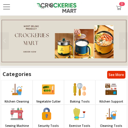
0
Categories
See More
Kitchen Cleaning
Vegetable Cutter
Baking Tools
Kitchen Support
Sewing Machine
Security Tools
Exercise Tools
Cleaning Tools