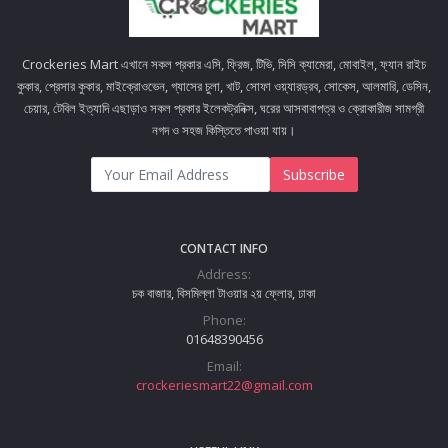
Crockeries Mart এখানে সকল প্রকার এসি, ফ্রিজ, টিভি, সিসি ক্যামেরা, মোবাইল, ফ্যান রাইচ
কুকার, প্রেসার কুকার, মাইক্রোওভেন, গ্যাসের চুলা, খাট, সোফা ওয়্যারড্রব, সোকেস, আলমারি, ডেসিন,
চেয়ার, টেবিল ইত্যাদি এছাড়াও সকল প্রকার ইলেকট্রনিক্স, ঘরের আসবাবাপত্র ও ক্রোকারীজ সামগ্রী
নগদ ও সহজ কিস্তিতে পাওয়া যায়।
Subscribe
CONTACT INFO
Address:
চক বাজার, বিসমিল্লা টাওয়ার ২য় ফ্লোর, ঢাকা
Phone:
01648390456
Email:
crockeriesmart22@gmail.com