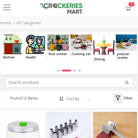
0
Home
All Categories
Cooking set
presser
Rice cooker
Kitchen
Health
cooker
Dining
Filter
Found 12 Items
Sort By