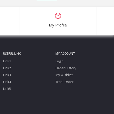
My Profile
USEFUL LINK
MY ACCOUNT
Link1
Login
Link2
Order History
Link3
My Wishlist
Link4
Track Order
Link5