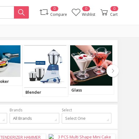
0
0
0
Compare
Wishlist
Cart
d
Electronics
LifeStyle
Kitchen
Brands
Select
All Brands
Select One