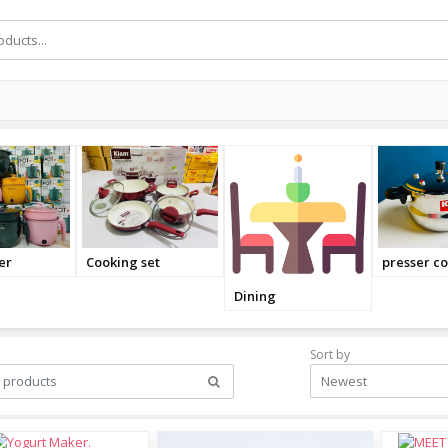
Househol
ooker
Glass
Blender
Sort by
Newest