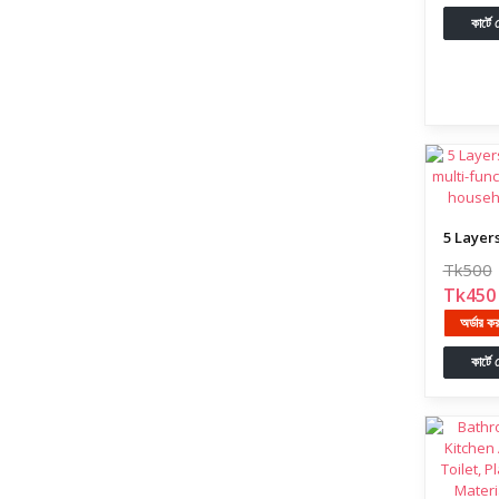
কার্টে
Tk500
Tk450
অর্ডার ক
কার্টে