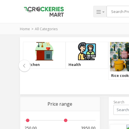
Home
All Categories
Cooking set
presser c
ker
Dining
Search
Price range
250.00
3950.00