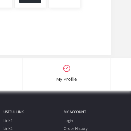
My Profile
USEFUL LINK
MY ACCOUNT
Link1
Login
Link2
Order History