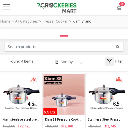
0
Home
All Categories
Presser Cooker
Kiam Brand
Filter
Found 4 Items
Sort By
kiam stenlese steel presser cooker 4.5 liter
Kiam SS Pressure Cooker 5.5 Ltr
Stainless Steel Pressure Cooker/Steel Pressure Cooker - 5.5L
Tk2,500
Tk2,125
Tk2,800
Tk2,380
Tk3,050
Tk2,745