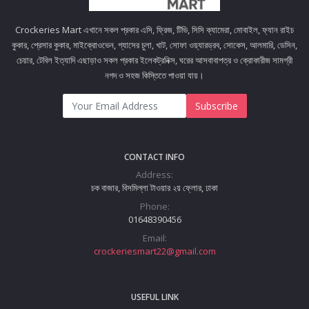
Crockeries Mart এখানে সকল প্রকার এসি, ফ্রিজ, টিভি, সিসি ক্যামেরা, মোবাইল, ফ্যান রাইচ
কুকার, প্রেসার কুকার, মাইক্রোওভেন, গ্যাসের চুলা, খাট, সোফা ওয়্যারড্রব, সোকেস, আলমারি, ডেসিন,
চেয়ার, টেবিল ইত্যাদি এছাড়াও সকল প্রকার ইলেকট্রনিক্স, ঘরের আসবাবাপত্র ও ক্রোকারীজ সামগ্রী
নগদ ও সহজ কিস্তিতে পাওয়া যায়।
Subscribe
CONTACT INFO
Address:
চক বাজার, বিসমিল্লা টাওয়ার ২য় ফ্লোর, ঢাকা
Phone:
01648390456
Email:
crockeriesmart22@gmail.com
USEFUL LINK