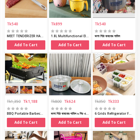
Tk540
Tk899
Tk540
MEET TENDERIZER HAMMER
1.8L Multifunctional Electric Rice Cooker
ভাপা পিঠা বানানোর পাতিল
Add To Cart
Add To Cart
Add To Cart
Tk1,350
Tk1,188
Tk800
Tk624
Tk350
Tk333
BBQ Portable Barbecue Grill (17 inch )
ভাপা পিঠা বানানোর পাতিল ৬ পিচ এর সেট
6 Grids Refrigerator Food Vegetable Fruit Storage Box Kitchen Chopped Green Onion Drain Water Divided Container 1Pcs
Add To Cart
Add To Cart
Add To Cart