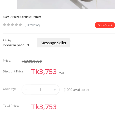
Kiam 7 Piece Ceramic Granite
(0 reviews)
Out of stock
Sold by:
Message Seller
Inhouse product
Price:
Tk3,950
/50
Tk3,753
Discount Price:
/50
Quantity:
(
1000
available)
Tk3,753
Total Price: